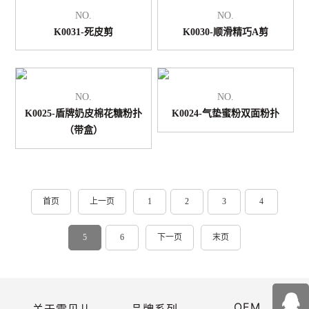
NO.
NO.
K0031-死皮剪
K0030-顺滑精巧A剪
NO.
NO.
K0025-盾牌奶皮棉花糖粉扑
K0024-气垫蜜粉双面粉扑
（带盒）
首页
上一页
1
2
3
4
5
6
下一页
末页
OEM
关于雪贝儿
品牌系列