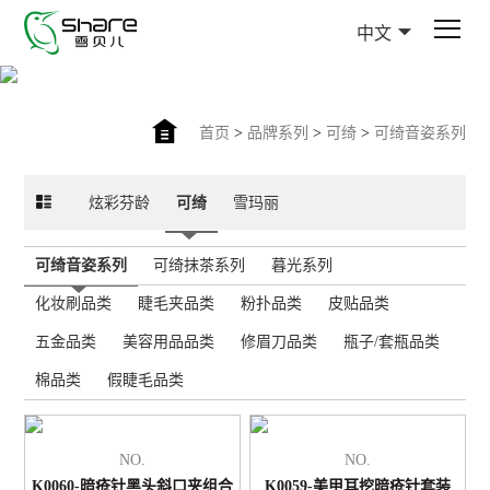
中文
首页
>
品牌系列
>
可绮
>
可绮音姿系列
炫彩芬龄
可绮
雪玛丽
可绮音姿系列
可绮抹茶系列
暮光系列
化妆刷品类
睫毛夹品类
粉扑品类
皮贴品类
五金品类
美容用品品类
修眉刀品类
瓶子/套瓶品类
棉品类
假睫毛品类
NO.
NO.
K0060-暗疮针黑头斜口夹组合
K0059-美甲耳挖暗疮针套装